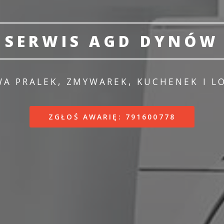
SERWIS AGD DYNÓW
A PRALEK, ZMYWAREK, KUCHENEK I 
ZGŁOŚ AWARIĘ: 791600778